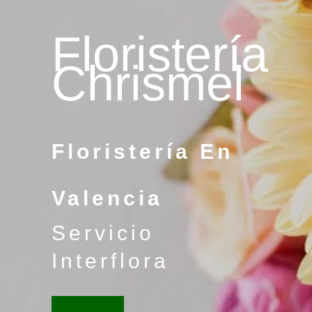
Floristería
Chrismel
Floristería En
Valencia
Servicio
Interflora