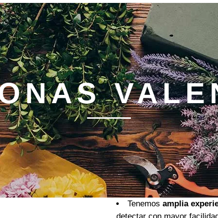
ONAS VALE
Tenemos
amplia experi
detectar con mayor facilida