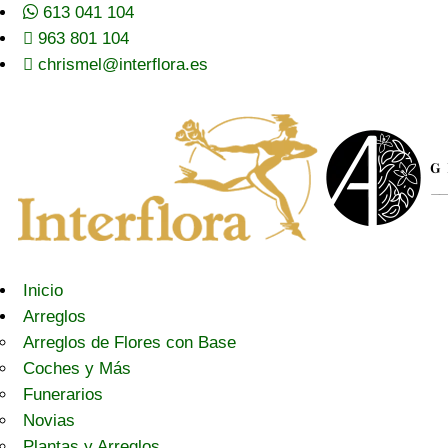
613 041 104
963 801 104
chrismel@interflora.es
Inicio
Arreglos
Arreglos de Flores con Base
Coches y Más
Funerarios
Novias
Plantas y Arreglos