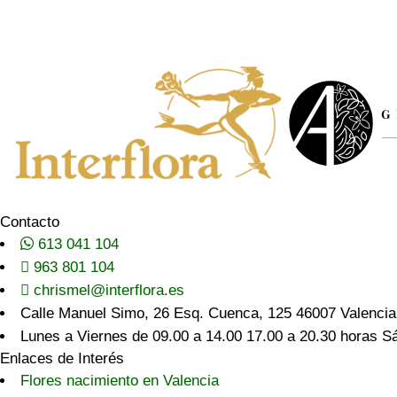
s
m
ú
l
t
i
p
l
e
s
*
Contacto
613 041 104
963 801 104
chrismel@interflora.es
Calle Manuel Simo, 26 Esq. Cuenca, 125 46007 Valencia
Lunes a Viernes de 09.00 a 14.00 17.00 a 20.30 horas S
Enlaces de Interés
Flores nacimiento en Valencia