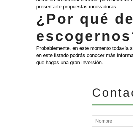
presentarte propuestas innovadoras.
¿Por qué d
escogernos
Probablemente, en este momento todavía s
en este listado podrás conocer más inform
que hagas una gran inversión.
Conta
N
o
m