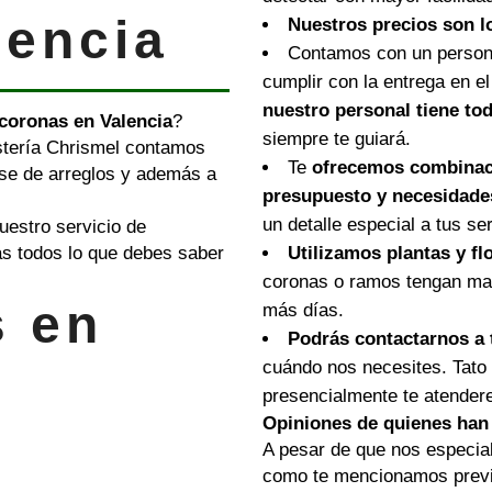
lencia
Nuestros
precios son l
Contamos con un person
cumplir con la entrega en e
nuestro personal tiene tod
coronas en Valencia
?
siempre te guiará.
istería Chrismel contamos
Te
ofrecemos
combinac
ase de arreglos y además a
presupuesto y necesidade
un detalle especial a tus se
uestro servicio de
as todos lo que debes saber
Utilizamos plantas y fl
coronas o ramos tengan may
s en
más días.
Podrás contactarnos a 
cuándo nos necesites. Tato
presencialmente te atende
Opiniones de quienes han
A pesar de que nos especial
como te mencionamos previa