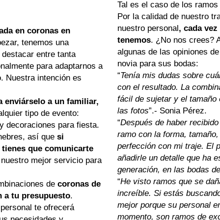
Tal es el caso de los ramos
Por la calidad de nuestro tr
nuestro personal
, cada vez
izada en coronas en
tenemos
. ¿No nos crees? 
pezar, tenemos una
algunas de las opiniones de
destacar entre tanta
novia para sus bodas:
nalmente para adaptarnos a
“
Tenía mis dudas sobre cuál
. Nuestra intención es
con el resultado. La combin
fácil de sujetar y el tamaño
 enviárselo a un familiar,
las fotos
”.- Sonia Pérez.
quier tipo de evento:
“
Después de haber recibido 
 decoraciones para fiesta.
ramo con la forma, tamaño,
nebres, así que
si
perfección con mi traje. El
a tienes que comunicarte
añadirle un detalle que ha 
 nuestro mejor servicio para
generación, en las bodas de 
“
He visto ramos que se daña
mbinaciones de
coronas de
increíble. Si estás buscand
n a tu presupuesto
.
mejor porque su personal en
 personal te ofrecerá
momento, son ramos de exce
 tus necesidades y